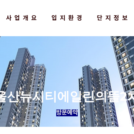
사업개요
입지환경
단지정보
울산뉴시티에일린의뜰2
방문예약