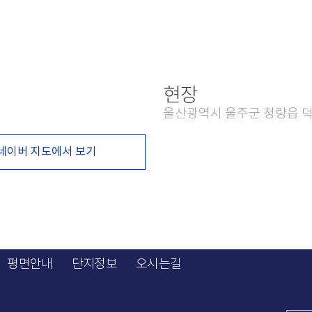
현장
울산광역시 울주군 청량읍 덕
네이버 지도에서 보기
평면안내
단지정보
오시는길