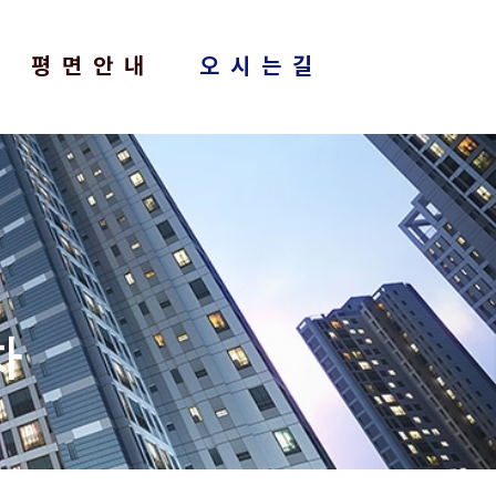
평면안내
오시는길
차