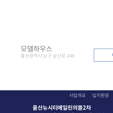
모델하우스
울산광역시 남구 삼산로 248
사업개요
입지환경
울산뉴시티에일린의뜰2차